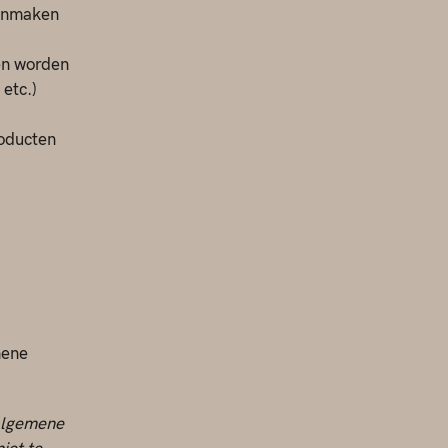
aanmaken
en worden
etc.)
roducten
mene
 algemene