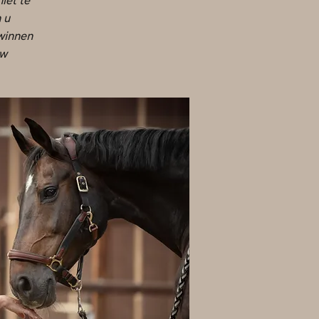
iet te
 u
 winnen
uw