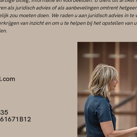
rdige uitleg, informatie en voorbeelden. U dient dit artikel n
ren als juridisch advies of als aanbevelingen omtrent hetgeen
ijk zou moeten doen. We raden u aan juridisch advies in te
erkrijgen van inzicht en om u te helpen bij het opstellen van 
en.
l.com
535
361671B12