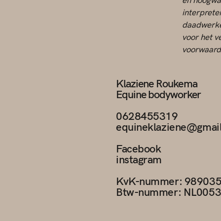
en hoogwaa
interprete
daadwerkel
voor het v
voorwaard
Klaziene Roukema
Equine bodyworker
0628455319
equineklaziene@gmai
Facebook
instagram
KvK-nummer: 98903
Btw-nummer: NL005