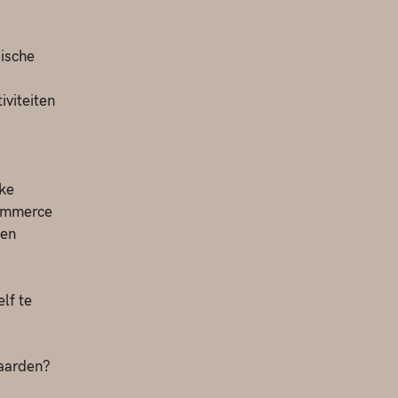
ische
iviteiten
eke
commerce
een
lf te
waarden?