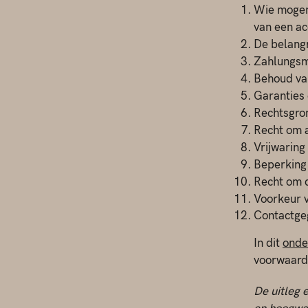
Wie mogen
van een ac
De belang
Zahlungsme
Behoud van
Garanties 
Rechtsgron
Recht om a
Vrijwaring
Beperking
Recht om d
Voorkeur v
Contactge
In dit
onde
voorwaard
De uitleg 