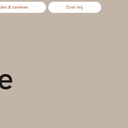
sten & tarieven
Over mij
e